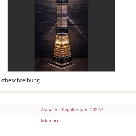
ktbeschreibung
Alabaster-Regallampen-2022/1
Mienloco