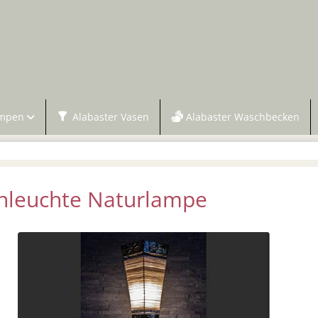
ampen
Alabaster Vasen
Alabaster Waschbecken
hleuchte Naturlampe