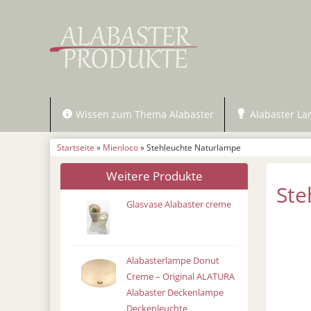
Wissen zum Thema Alabaster
Alabaster L
Startseite
»
Mienloco
» Stehleuchte Naturlampe
Weitere Produkte
Ste
Glasvase Alabaster creme
Alabasterlampe Donut
Creme – Original ALATURA
Alabaster Deckenlampe
Deckenleuchte