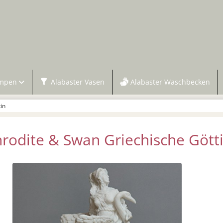
ampen
Alabaster Vasen
Alabaster Waschbecken
in
rodite & Swan Griechische Gött