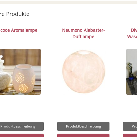
re Produkte
ecooe Aromalampe
Neumond Alabaster-
Di
Duftlampe
Wasc
Produktbeschreibung
Produktbeschreibung
Pr