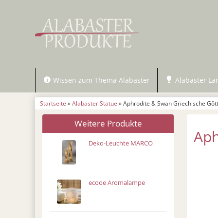
Wissen zum Thema Alabaster
Alabaster L
Startseite
»
Alabaster Statue
» Aphrodite & Swan Griechische Gött
Weitere Produkte
Aph
Deko-Leuchte MARCO
ecooe Aromalampe